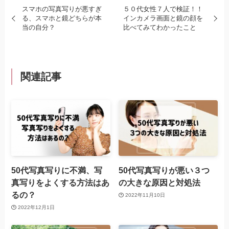
スマホの写真写りが悪すぎ
５０代女性７人で検証！！
る、スマホと鏡どちらが本
インカメラ画面と鏡の顔を
当の自分？
比べてみてわかったこと
関連記事
50代写真写りに不満、写
50代写真写りが悪い３つ
真写りをよくする方法はあ
の大きな原因と対処法
るの？
2022年11月10日
2022年12月1日